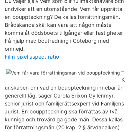
Du väljer själv vem som blir fullmaktshavare och
undviker att en utomstående Vem får upprätta
en bouppteckning? De kallas förrättningsmän.
Brådskande skäl kan vara att någon måste
komma åt dödsboets tillgångar eller fastigheter
Få hjälp med boutredning i Göteborg med
omnejd.
Film pixel aspect ratio
–
K
unskapen om vad en bouppteckning innebär är
generellt låg, säger Carola Erixon Gyllenmyr,
senior jurist och familjerättsexpert vid Familjens
Jurist. En bouppteckning ska förrättas av två
kunniga och trovärdiga gode män. Dessa kallas
för förrättningsmän (20 kap. 2 § ärvdabalken).