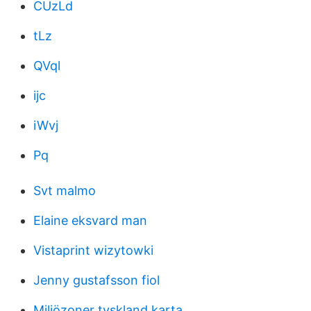
CUzLd
tLz
QVql
ijc
iWvj
Pq
Svt malmo
Elaine eksvard man
Vistaprint wizytowki
Jenny gustafsson fiol
Miljözoner tyskland karta