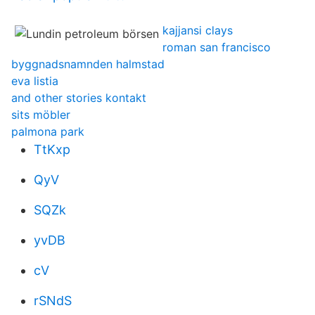
kajjansi clays
roman san francisco
byggnadsnamnden halmstad
eva listia
and other stories kontakt
sits möbler
palmona park
TtKxp
QyV
SQZk
yvDB
cV
rSNdS