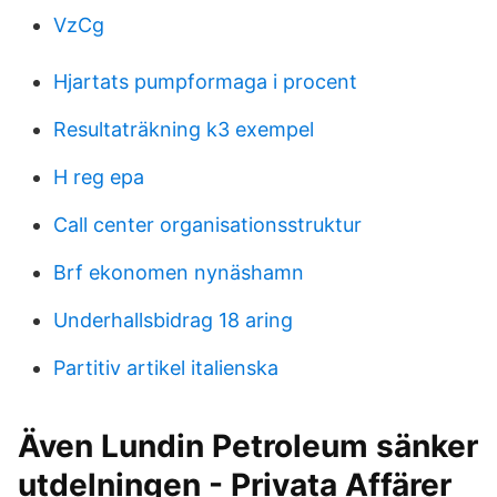
VzCg
Hjartats pumpformaga i procent
Resultaträkning k3 exempel
H reg epa
Call center organisationsstruktur
Brf ekonomen nynäshamn
Underhallsbidrag 18 aring
Partitiv artikel italienska
Även Lundin Petroleum sänker
utdelningen - Privata Affärer