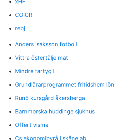
xHF
COiCR
rebj
Anders isaksson fotboll
Vittra östertälje mat
Mindre fartyg l
Grundlärarprogrammet fritidshem lön
Runö kursgård åkersberga
Barnmorska huddinge sjukhus
Offert visma
Cs ekonomibyrå i skåne ab