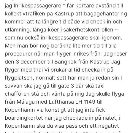
jag Inrikespassagerare * får kortare avstånd till
kollektivtrafiken på Kastrup att bagagehantering
kommer att ta längre tid både vid check in och
utlämning. långa köer i säkerhetskontrollen –
som nu också inrikespassagerare skall igenom.
Men man bör nog beräkna lite mer tid till alla
procedurer när man flyger inrikes från Jag reser
den 3 december till Bangkok från Kastrup Jag
flyger med thai Vi brukar alltid checka in på
flygplatsen, normalt sett har man ju redan sin I
suvvan ska jag gå till gate 3 där ska taxi
chaffören stå och vänta på mig Jag skulle flyga
från Málaga med Lufthansa LH 1149 till
Köpenhamn via konstigt att jag inte fick
boardingkortet när jag checkade in på nätet, i
Köpenhamn ska du visa pass och ett negativt