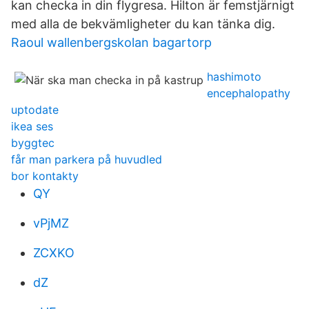
kan checka in din flygresa. Hilton är femstjärnigt
med alla de bekvämligheter du kan tänka dig.
Raoul wallenbergskolan bagartorp
hashimoto
encephalopathy
uptodate
ikea ses
byggtec
får man parkera på huvudled
bor kontakty
QY
vPjMZ
ZCXKO
dZ