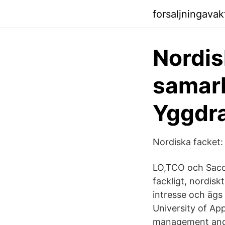
forsaljningava
Nordi
samarb
Yggdra
Nordiska facket: 
LO,TCO och Saco 
fackligt, nordis
intresse och ägs
University of App
management and 