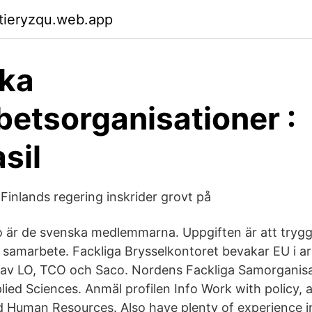
ktieryzqu.web.app
ska
etsorganisationer :
sil
Finlands regering inskrider grovt på
är de svenska medlemmarna. Uppgiften är att trygg
kt samarbete. Fackliga Brysselkontoret bevakar EU i a
 av LO, TCO och Saco. Nordens Fackliga Samorganisa
lied Sciences. Anmäl profilen Info Work with policy, 
Human Resources. Also have plenty of experience i