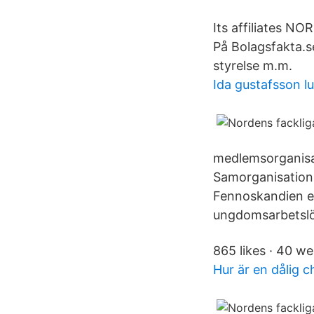
Its affiliates
På Bolagsfakta.se
styrelse m.m.
Ida gustafsson l
medlemsorganisa
Samorganisation 
Fennoskandien el
ungdomsarbetslö
865 likes · 40 we
Hur är en dålig c