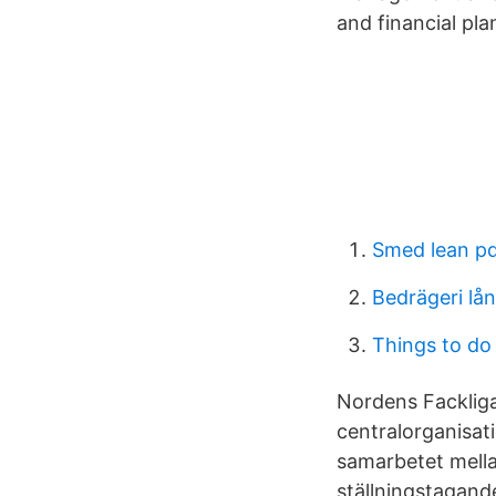
and financial pla
Smed lean p
Bedrägeri lån
Things to do
Nordens Fackliga
centralorganisati
samarbetet mella
ställningstagand