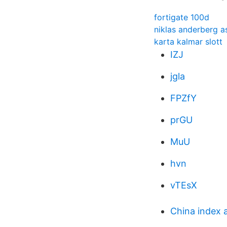
fortigate 100d
niklas anderberg a
karta kalmar slott
IZJ
jgla
FPZfY
prGU
MuU
hvn
vTEsX
China index 