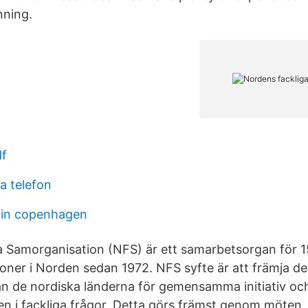
nning.
df
a telefon
 in copenhagen
 Samorganisation (NFS) är ett samarbetsorgan för 15
oner i Norden sedan 1972. NFS syfte är att främja de
n de nordiska länderna för gemensamma initiativ oc
en i fackliga frågor. Detta görs främst genom möten,