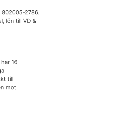
 802005-2786.
 lön till VD &
 har 16
ga
t till
en mot