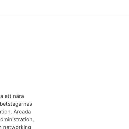
a ett nära
rbetstagarnas
tion. Arcada
administration,
n networking