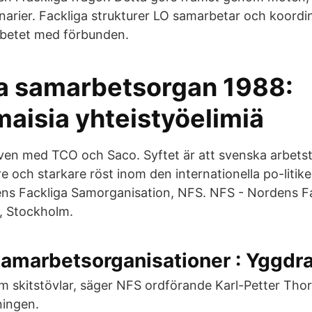
narier. Fackliga strukturer LO samarbetar och koordi
arbetet med förbunden.
a samarbetsorgan 1988:
maisia yhteistyöelimiä
ven med TCO och Saco. Syftet är att svenska arbet
re och starkare röst inom den internationella po-liti
ns Fackliga Samorganisation, NFS. NFS - Nordens F
, Stockholm.
amarbetsorganisationer : Yggdra
om skitstövlar, säger NFS ordförande Karl-Petter Th
ningen.