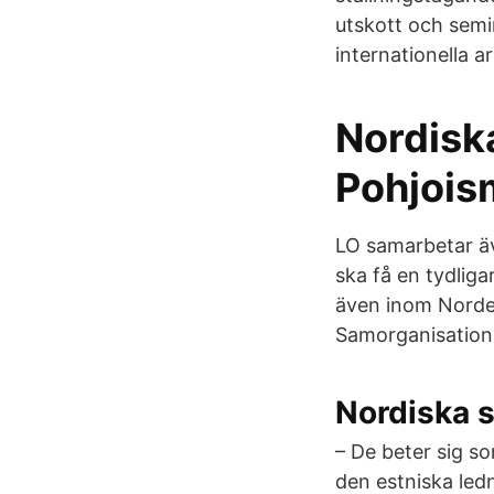
utskott och semi
internationella 
Nordisk
Pohjois
LO samarbetar ä
ska få en tydliga
även inom Norde
Samorganisation
Nordiska s
– De beter sig s
den estniska led