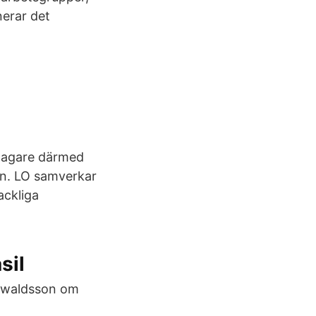
nerar det
stagare därmed
ken. LO samverkar
ackliga
sil
orwaldsson om