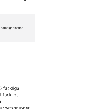
 fackliga
t fackliga
h
 arbetsgrupper,