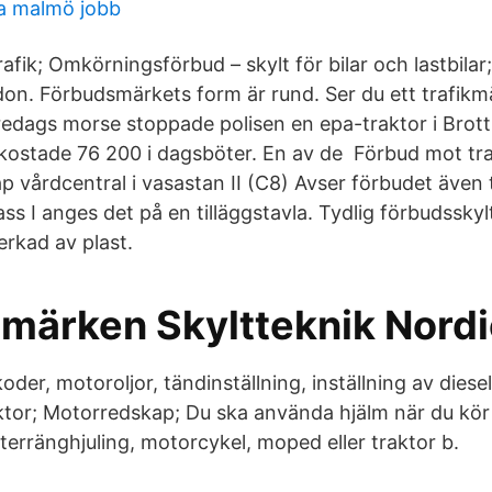
a malmö jobb
afik; Omkörningsförbud – skylt för bilar och lastbil
don. Förbudsmärkets form är rund. Ser du ett trafik
fredags morse stoppade polisen en epa-traktor i Brott
 kostade 76 200 i dagsböter. En av de Förbud mot tra
 vårdcentral i vasastan II (C8) Avser förbudet även 
ss I anges det på en tilläggstavla. Tydlig förbudssky
verkad av plast.
märken Skyltteknik Nord
gkoder, motoroljor, tändinställning, inställning av die
tor; Motorredskap; Du ska använda hjälm när du kör 
erränghjuling, motorcykel, moped eller traktor b.