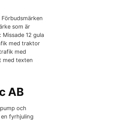
ar; Förbudsmärken
märke som är
: Missade 12 gula
fik med traktor
trafik med
lt med texten
ic AB
selpump och
en fyrhjuling