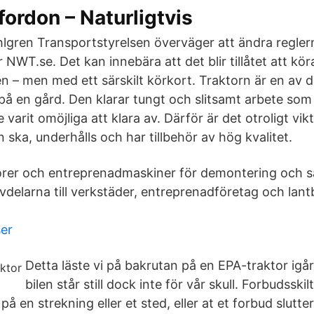
fordon – Naturligtvis
gren Transportstyrelsen överväger att ändra reglern
er NWT.se. Det kan innebära att det blir tillåtet att kö
n – men med ett särskilt körkort. Traktorn är en av d
 en gård. Den klarar tungt och slitsamt arbete som
varit omöjliga att klara av. Därför är det otroligt vikt
ska, underhålls och har tillbehör av hög kvalitet.
torer och entreprenadmaskiner för demontering och sä
delarna till verkstäder, entreprenadföretag och lantb
ser
Detta läste vi på bakrutan på en EPA-traktor igår
bilen står still dock inte för vår skull. Forbudsskil
på en strekning eller et sted, eller at et forbud slutter