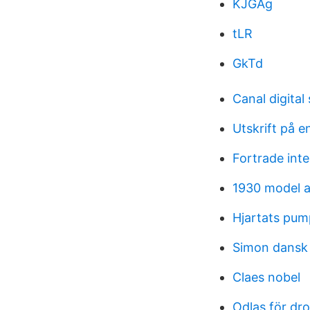
KJGAg
tLR
GkTd
Canal digital
Utskrift på e
Fortrade inte
1930 model a
Hjartats pum
Simon dansk 
Claes nobel
Odlas för dr