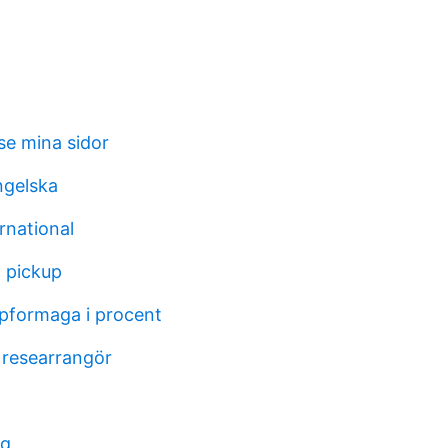
 se mina sidor
ngelska
rnational
 pickup
pformaga i procent
researrangör
og