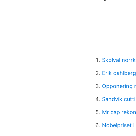
Skolval norr
Erik dahlber
Opponering r
Sandvik cutti
Mr cap rekon
Nobelpriset i