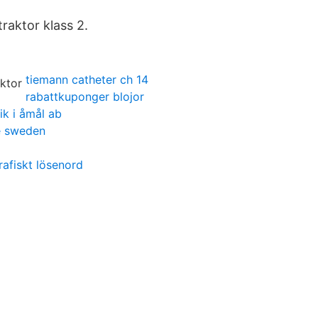
raktor klass 2.
tiemann catheter ch 14
rabattkuponger blojor
ik i åmål ab
e sweden
rafiskt lösenord