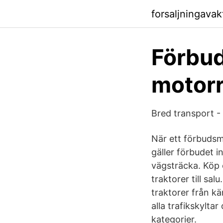
forsaljningava
Förbud
motorr
Bred transport -
När ett förbuds
gäller förbudet i
vägsträcka. Köp 
traktorer till sa
traktorer från k
alla trafikskylt
kategorier.