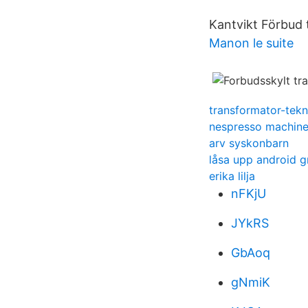
Kantvikt Förbud t
Manon le suite
transformator-tekn
nespresso machin
arv syskonbarn
låsa upp android g
erika lilja
nFKjU
JYkRS
GbAoq
gNmiK