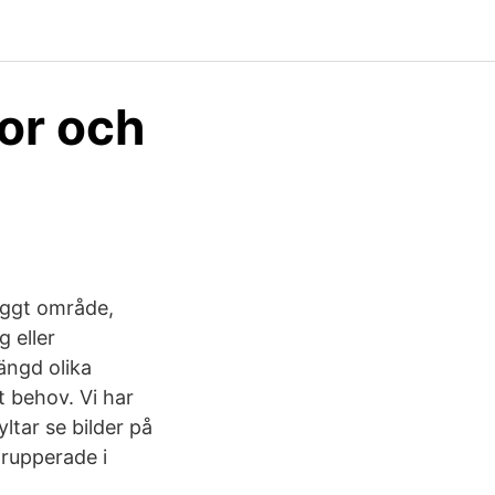
or och
yggt område,
 eller
ängd olika
t behov. Vi har
tar se bilder på
grupperade i