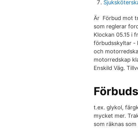
Sjukskötersk
Är Förbud mot tr
som reglerar for
Klockan 05.15 i 
förbudsskyltar -
och motorredskap
motorredskap kla
Enskild Väg. Till
Förbuds
t.ex. glykol, fär
mycket mer. Trak
som räknas som t