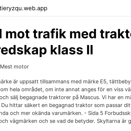
ktieryzqu.web.app
 mot trafik med trakt
edskap klass II
 Mest motor
märke är uppsatt tillsammans med märke E5, tättbeb
nom hela området, om inte annat anges för en viss väg
och sälj begagnade traktorer på Mascus. Vi har en m
lu. Du hittar säkert en begagnad traktor som passar dit
ända och mer okända varumärken. - Sida 5 Forbudsskyl
ar och vägmärken och se vad de betyder. Skyltarna är 