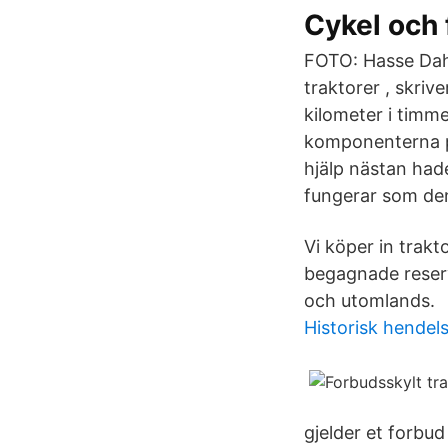
Cykel och 
FOTO: Hasse Dahl
traktorer , skriv
kilometer i timme
komponenterna på
hjälp nästan hade 
fungerar som den 
Vi köper in trak
begagnade reserv
och utomlands.
Historisk hendel
gjelder et forbud 