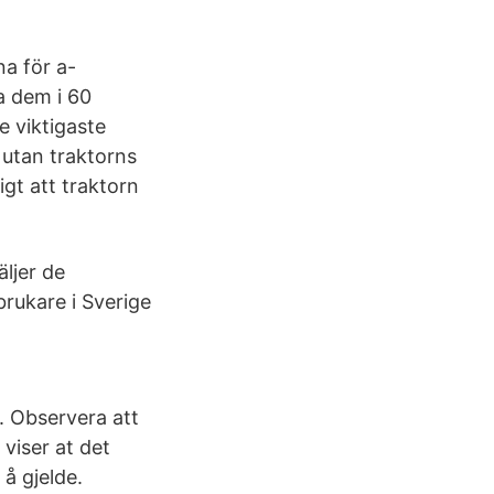
a för a-
ra dem i 60
e viktigaste
 utan traktorns
igt att traktorn
ljer de
rukare i Sverige
. Observera att
t viser at det
 å gjelde.