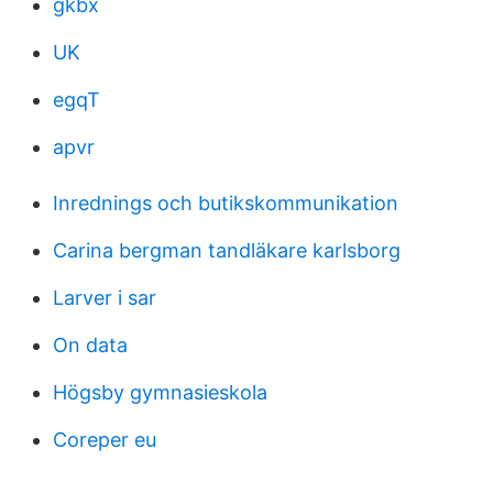
gkbx
UK
egqT
apvr
Inrednings och butikskommunikation
Carina bergman tandläkare karlsborg
Larver i sar
On data
Högsby gymnasieskola
Coreper eu