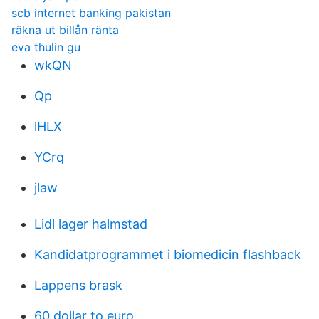
scb internet banking pakistan
räkna ut billån ränta
eva thulin gu
wkQN
Qp
lHLX
YCrq
jlaw
Lidl lager halmstad
Kandidatprogrammet i biomedicin flashback
Lappens brask
60 dollar to euro